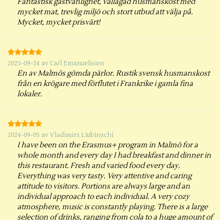
Fantastisk gästvänlighet, vällagad husmanskost med
mycket mat, trevlig miljö och stort utbud att välja på.
Mycket, mycket prisvärt!
2025-09-24
av
Carl Emanuelsson
En av Malmös gömda pärlor. Rustik svensk husmanskost
från en krögare med förflutet i Frankrike i gamla fina
lokaler.
2024-09-05
av
Vladimirs Liubinschi
I have been on the Erasmus+ program in Malmö for a
whole month and every day I had breakfast and dinner in
this restaurant. Fresh and varied food every day.
Everything was very tasty. Very attentive and caring
attitude to visitors. Portions are always large and an
individual approach to each individual. A very cozy
atmosphere, music is constantly playing. There is a large
selection of drinks, ranging from cola to a huge amount of