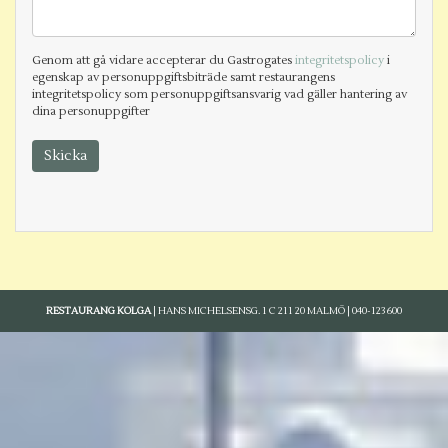
Genom att gå vidare accepterar du Gastrogates
integritetspolicy
i
egenskap av personuppgiftsbiträde samt restaurangens
integritetspolicy som personuppgiftsansvarig vad gäller hantering av
dina personuppgifter
Skicka
RESTAURANG KOLGA
|
HANS MICHELSENSG. 1 C
211 20 MALMÖ |
040-123600