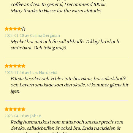
coffee and tea. In general, I recommend 100%!
Many thanks to Hasse for the warm attitude!
2024-01-18
av
Carina Bergman
Mycket bra mat och fin salladsbuffé. Tråkigt bröd och
smör bara. Och tråkig miljö.
2023-11-16
av
Lars Nordkvist
Första besöket och vi blev inte besvikna, bra salladsbuffé
och Levern smakade som den skulle, vi kommer gärna hit
igen.
2023-04-16
av
Johan
Redig husmanskost som mättar och smakar precis som
det ska, salladsbuffen är också bra. Enda nackdelen är