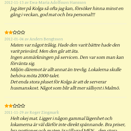
2012-11-13
av
Ewa-Maria Adolfsson Hansson
Jag äter på Kolga så ofta jag kan, försöker hinna minst en
gång i veckan, god mat och bra personal!!!
2012-01-04
av
Anders Bengtsson
Maten var något tråkig. Hade den varit bättre hade den
varit prisvärd. Men den går att äta.
Ingen anmärkningen på servicen. Den var som man kan
förvänta sig.
Miljön däremot är allt annat än trevlig. Lokalerna skulle
behöva möta 2000-talet.
Det enda stora pluset för Kolga är att de serverar
husmanskost. Något som blir allt mer sällsynt i Malmö.
2011-11-29
av
Roger Zingmark
Helt okej mat. Ligger i någon gammal lägenhet och
lokamerna är väl därför inte direkt spännande. Bra priser,
bra portioner och maten är vällagad MEN... den stora