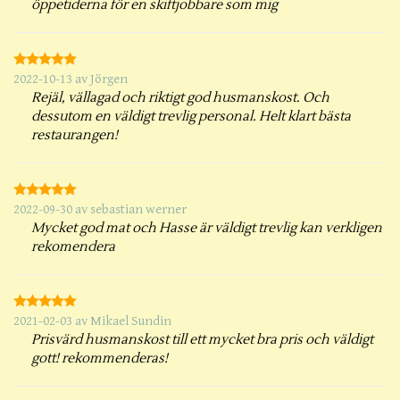
öppetiderna för en skiftjobbare som mig
2022-10-13
av
Jörgen
Rejäl, vällagad och riktigt god husmanskost. Och
dessutom en väldigt trevlig personal. Helt klart bästa
restaurangen!
2022-09-30
av
sebastian werner
Mycket god mat och Hasse är väldigt trevlig kan verkligen
rekomendera
2021-02-03
av
Mikael Sundin
Prisvärd husmanskost till ett mycket bra pris och väldigt
gott! rekommenderas!