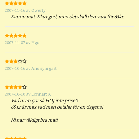
2007-11-16
av
Qwerty
Kanon mat! Klart god, men det skall den vara för 65kr.
2007-11-07
av
Hgd
2007-10-16
av
Anonym gäst
2007-10-10
av
Lennart K
Vad ni än gör så HÖJ inte priset!
65 kr är max vad man betalar för en dagens!
Ni har väldigt bra mat!