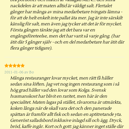
nackdelen är att maten alltid är väldigt salt. Flertalet
gånger har många av mina medarbetare tvingats lämna -
för att de helt enkelt inte pallat äta mer. Jag är inte särskilt
känslig för salt, men även jag tycker att det är för mycket.
Första gången tänkte jag att det bara var en
engångsföreteelse, men det har varit så varje gång. (har
ätit där 5 gånger själv - och en del medarbetare har ätit där
flera gånger tidigare).
2011-01-06
av
Bo
Många restauranger lovar mycket, men rätt få håller
sedan sina löften. Jag vet nog ingen restaurang som i så
hög grad håller vad den lovar som Kolga. Svensk
husmanskost har blivit en raritet, men här är den
specialitet. Maten lagas på stället, råvarorna är utmärkta,
koken långa när de skall vara det och den panerade
spättan är framför allt fisk och sedan en aptitretande yta.
Generöst salladsbord inklusive inlagd sill och ägg. Dryck,
bröd, kaffe ingår. Kort och gott: jag känner inget ställe där