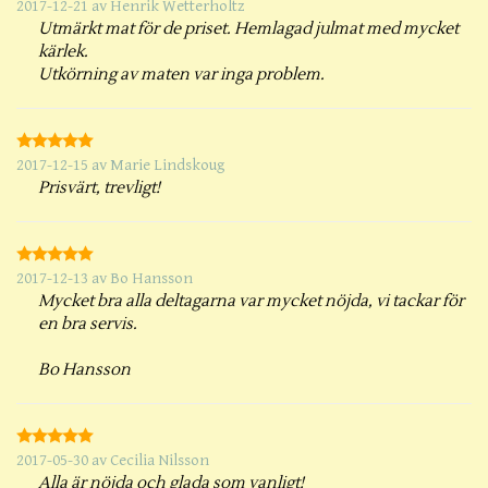
2017-12-21
av
Henrik Wetterholtz
Utmärkt mat för de priset. Hemlagad julmat med mycket
kärlek.
Utkörning av maten var inga problem.
2017-12-15
av
Marie Lindskoug
Prisvärt, trevligt!
2017-12-13
av
Bo Hansson
Mycket bra alla deltagarna var mycket nöjda, vi tackar för
en bra servis.
Bo Hansson
2017-05-30
av
Cecilia Nilsson
Alla är nöjda och glada som vanligt!