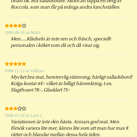
oftast ok. Bra salladsbuffé. Skönt att slippa ett berg av
Ruccola, som man får på många andra lunchställen.
2009-09-09
av
Mats
Men.....Klädseln är inte ren och fräsch, speciellt
personalen i köket som då och då visar sig.
2008-11-12
av
Håkan
Mycket bra mat, hemtrevlig stämning, härligt salladsbord!
Kolga kostar 65:- vilket är billigt häromkring, t.ex.
Slagthuset 78:-, Glasklart 75:-
2008-07-02
av
Lars L
Variationen är inte den bästa. Annars god mat. Men
försök variera lite mer, känns lite som att man har max 8
rätter och blandar mellan dessa hela tiden.