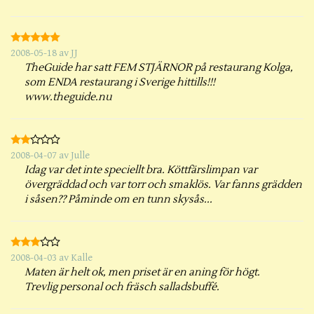
2008-05-18
av
JJ
TheGuide har satt FEM STJÄRNOR på restaurang Kolga,
som ENDA restaurang i Sverige hittills!!!
www.theguide.nu
2008-04-07
av
Julle
Idag var det inte speciellt bra. Köttfärslimpan var
övergräddad och var torr och smaklös. Var fanns grädden
i såsen?? Påminde om en tunn skysås...
2008-04-03
av
Kalle
Maten är helt ok, men priset är en aning för högt.
Trevlig personal och fräsch salladsbuffé.