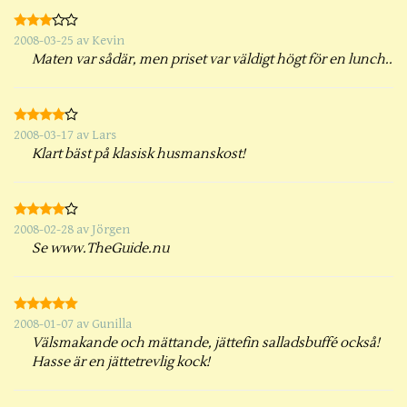
2008-03-25
av
Kevin
Maten var sådär, men priset var väldigt högt för en lunch..
2008-03-17
av
Lars
Klart bäst på klasisk husmanskost!
2008-02-28
av
Jörgen
Se www.TheGuide.nu
2008-01-07
av
Gunilla
Välsmakande och mättande, jättefin salladsbuffé också!
Hasse är en jättetrevlig kock!