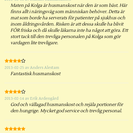
Maten på Kolga är husmanskost när den är som bäst. Här
finns allt i näringsväg som människan behöver. Detta är
mat som borde ha serverats för patienter på sjukhus och
inom åldringsvården. Risken är att dessa skulle ha blivit
FÖR friska och då skulle läkarna inte ha något att göra. Ett
stort tack till den trevliga personalen på Kolga som gör
vardagen lite trevligare.
2013-02-25
av
Anders Alestam
Fantastisk husmanskost
2013-02-14
av
Erik Ardengård
God och vällagad husmanskost och rejäla portioner för
den hungrige. Mycket god service och trevlig personal.