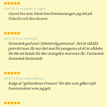
2020-05-21
av
James R Sagari
Grymt bra mat, bästa lunchrestaurangen jag ätit på.
Fräscht och bra råvaror.
2019-05-23
av
Anonym
fantastisk god mat ! Jättetrevlig personal , Det är sååååå
prisvärt man får mycket mat för pengarna så 65 är alldeles
för lite att betala för den mängden mat man får. Fantastisk
fantastisk fantastiskt
2018-12-02
av
Claes Nilsson
Kolga är "gefundenes Fressen" för den som gillar rejäl
husmanskost som jag gör.