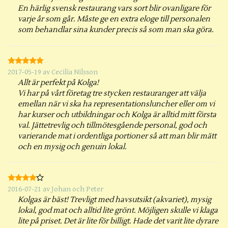
En härlig svensk restaurang vars sort blir ovanligare för
varje år som går. Måste ge en extra eloge till personalen
som behandlar sina kunder precis så som man ska göra.
2017-05-19
av
Cecilia Nilsson
Allt är perfekt på Kolga!
Vi har på vårt företag tre stycken restauranger att välja
emellan när vi ska ha representationsluncher eller om vi
har kurser och utbildningar och Kolga är alltid mitt första
val. Jättetrevlig och tillmötesgående personal, god och
varierande mat i ordentliga portioner så att man blir mätt
och en mysig och genuin lokal.
2016-07-21
av
Johan och Peter
Kolgas är bäst! Trevligt med havsutsikt (akvariet), mysig
lokal, god mat och alltid lite grönt. Möjligen skulle vi klaga
lite på priset. Det är lite för billigt. Hade det varit lite dyrare