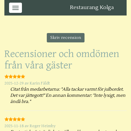
Restaurang Kolga
Skriv recension
Recensioner och omdömen
från våra gäster
2025-12-29
av
Karin Fäldt
Citat från medarbetarna: "Alla tackar varmt för julbordet.
Det var jättegott!" En annan kommentar: "Inte lyxigt, men
ändå bra."
2025-11-18
av
Roger Heimby