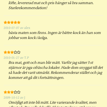
löfte, levererad mat och pris hänger så bra samman.
Starkrekommendation!
2010-07-07
av
alex
bästa maten som finns. Ingen är bättre kock än han som
jobbar som kock i kolga.
2010-01-27
av
T.P
Bra mat, gott och man blir mätt. Varför jag sätter 3 st
stjärnor är pga ofräscha lokaler. Hade dom snyggat till det
så hade det varit utmärkt. Rekommenderar stället och jag
kommer att gå dit i fortsättningen.
2009-10-12
av
J
Omöjligt att inte bli mätt. Lite varierande kvalitet, men