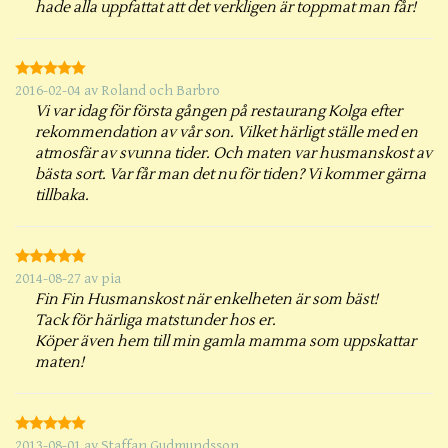
hade alla uppfattat att det verkligen är toppmat man får!
2016-02-04
av
Roland och Barbro
Vi var idag för första gången på restaurang Kolga efter
rekommendation av vår son. Vilket härligt ställe med en
atmosfär av svunna tider. Och maten var husmanskost av
bästa sort. Var får man det nu för tiden? Vi kommer gärna
tillbaka.
2014-08-27
av
pia
Fin Fin Husmanskost när enkelheten är som bäst!
Tack för härliga matstunder hos er.
Köper även hem till min gamla mamma som uppskattar
maten!
2013-08-01
av
Staffan Gudmundsson